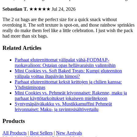
Sebastian T.
★★★★★
Jul 24, 2026
The 2 oz bags are the perfect size for a quick snack without
overdoing it. The soft texture is spot-on, and those rainbow sprinkles
really do make them feel like a little celebration. I just wish the pack
had more than six bags.
Related Articles
Parhaat gluteenittomat välipalat vähä-FODMAP-
ruokavalioon: Ostajan opas hellävaraisiin valintoihin
Mini Cookies vs. Soft Baked Treats: Kumpi gluteeniton
välipala voittaa iltapäivän himosi?
Parhaat gluteenittomat keksit keittojen ja chilien kanssa:
Yhdistämisopas
Mini Cookies vs. Pehmeät leivonnaiset: Rakenne, maku ja
parhaat käyttötarkoitukset jokaiseen mielitekoon
Syntymäpäiväkakku vs. Mustikkamuffini Pehmeät
leivonnaiset: Maku- ja ravintosisältövertailu
Products
All Products
|
Best Sellers
|
New Arrivals