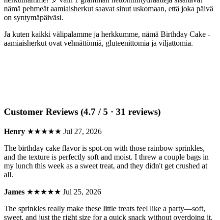
nämä pehmeät aamiaisherkut saavat sinut uskomaan, että joka päivä
on syntymäpäiväsi.
Ja kuten kaikki välipalamme ja herkkumme, nämä Birthday Cake -
aamiaisherkut ovat vehnättömiä, gluteenittomia ja viljattomia.
Customer Reviews (4.7 / 5 · 31 reviews)
Henry
★★★★★
Jul 27, 2026
The birthday cake flavor is spot-on with those rainbow sprinkles,
and the texture is perfectly soft and moist. I threw a couple bags in
my lunch this week as a sweet treat, and they didn't get crushed at
all.
James
★★★★★
Jul 25, 2026
The sprinkles really make these little treats feel like a party—soft,
sweet, and just the right size for a quick snack without overdoing it.