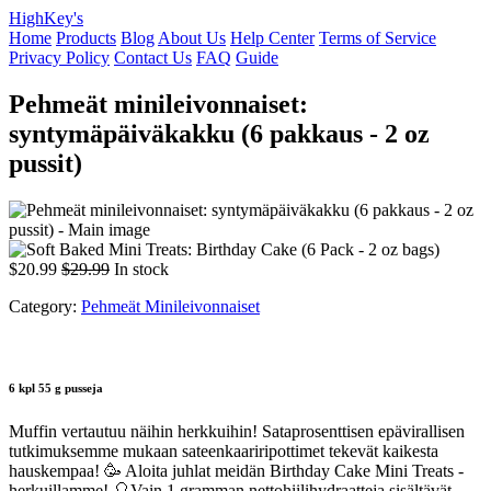
HighKey's
Home
Products
Blog
About Us
Help Center
Terms of Service
Privacy Policy
Contact Us
FAQ
Guide
Pehmeät minileivonnaiset:
syntymäpäiväkakku (6 pakkaus - 2 oz
pussit)
$20.99
$29.99
In stock
Category:
Pehmeät Minileivonnaiset
6 kpl 55 g pusseja
Muffin vertautuu näihin herkkuihin!
Sataprosenttisen epävirallisen
tutkimuksemme mukaan sateenkaariripottimet tekevät kaikesta
hauskempaa! 🥳 Aloita juhlat meidän Birthday Cake Mini Treats -
herkuillamme! 🎈Vain 1 gramman nettohiilihydraatteja sisältävät