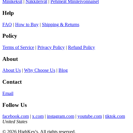
Minikeksit
|
Näkkileivät
|
Pehmeät Minileivonnaiset
Help
FAQ
|
How to Buy
|
Shipping & Returns
Policy
Terms of Service
|
Privacy Policy
|
Refund Policy
About
About Us
|
Why Choose Us
|
Blog
Contact
Email
Follow Us
facebook.com
|
x.com
|
instagram.com
|
youtube.com
|
tiktok.com
United States
© 2026 HighKey's. All rights reserved.