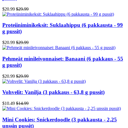
$20.99
$29.99
Proteiiniminikeksit: Suklaahippu (6 pakkausta - 99
g pussit)
$20.99
$29.99
Pehmeät minileivonnaiset: Banaani (6 pakkaus - 55
g pussit)
$20.99
$29.99
Vohvelit: Vanilja (3 pakkaus - 63,8 g pussit)
$10.49
$14.99
Mini Cookies: Snickerdoodle (3 pakkausta - 2,25
unssin pussit)