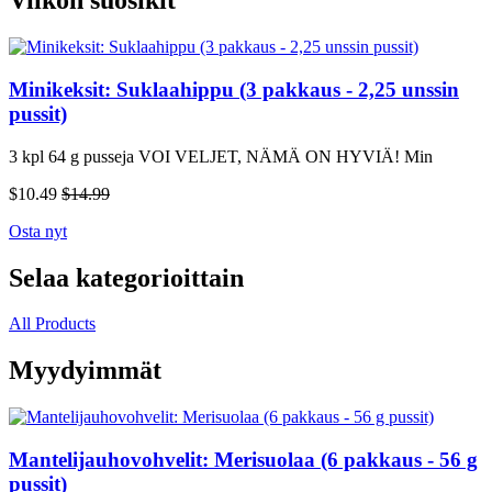
Viikon suosikit
Minikeksit: Suklaahippu (3 pakkaus - 2,25 unssin
pussit)
3 kpl 64 g pusseja VOI VELJET, NÄMÄ ON HYVIÄ! Min
$10.49
$14.99
Osta nyt
Selaa kategorioittain
All Products
Myydyimmät
Mantelijauhovohvelit: Merisuolaa (6 pakkaus - 56 g
pussit)