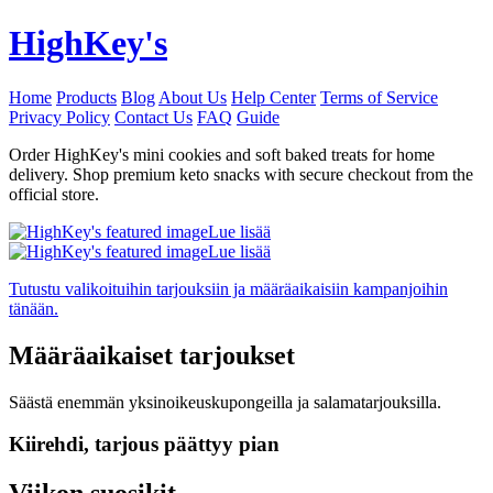
HighKey's
Home
Products
Blog
About Us
Help Center
Terms of Service
Privacy Policy
Contact Us
FAQ
Guide
Order HighKey's mini cookies and soft baked treats for home
delivery. Shop premium keto snacks with secure checkout from the
official store.
Lue lisää
Lue lisää
Tutustu valikoituihin tarjouksiin ja määräaikaisiin kampanjoihin
tänään.
Määräaikaiset tarjoukset
Säästä enemmän yksinoikeuskupongeilla ja salamatarjouksilla.
Kiirehdi, tarjous päättyy pian