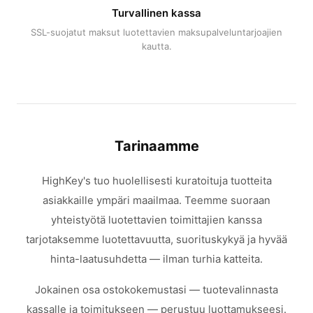
Turvallinen kassa
SSL-suojatut maksut luotettavien maksupalveluntarjoajien
kautta.
Tarinaamme
HighKey's tuo huolellisesti kuratoituja tuotteita
asiakkaille ympäri maailmaa. Teemme suoraan
yhteistyötä luotettavien toimittajien kanssa
tarjotaksemme luotettavuutta, suorituskykyä ja hyvää
hinta-laatusuhdetta — ilman turhia katteita.
Jokainen osa ostokokemustasi — tuotevalinnasta
kassalle ja toimitukseen — perustuu luottamukseesi.