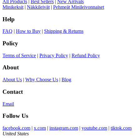
All Products
|
Best Sellers
|
New Arrivals
Minikeksit
|
Näkkileivät
|
Pehmeät Minileivonnaiset
Help
FAQ
|
How to Buy
|
Shipping & Returns
Policy
Terms of Service
|
Privacy Policy
|
Refund Policy
About
About Us
|
Why Choose Us
|
Blog
Contact
Email
Follow Us
facebook.com
|
x.com
|
instagram.com
|
youtube.com
|
tiktok.com
United States