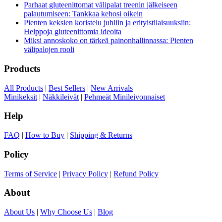
Parhaat gluteenittomat välipalat treenin jälkeiseen
palautumiseen: Tankkaa kehosi oikein
Pienten keksien koristelu juhliin ja erityistilaisuuksiin:
Helppoja gluteenittomia ideoita
Miksi annoskoko on tärkeä painonhallinnassa: Pienten
välipalojen rooli
Products
All Products
|
Best Sellers
|
New Arrivals
Minikeksit
|
Näkkileivät
|
Pehmeät Minileivonnaiset
Help
FAQ
|
How to Buy
|
Shipping & Returns
Policy
Terms of Service
|
Privacy Policy
|
Refund Policy
About
About Us
|
Why Choose Us
|
Blog