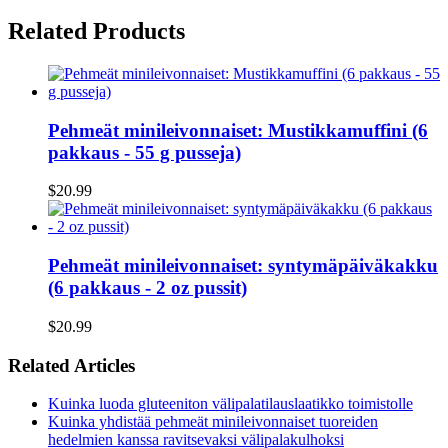
Related Products
Pehmeät minileivonnaiset: Mustikkamuffini (6
pakkaus - 55 g pusseja)
$20.99
Pehmeät minileivonnaiset: syntymäpäiväkakku
(6 pakkaus - 2 oz pussit)
$20.99
Related Articles
Kuinka luoda gluteeniton välipalatilauslaatikko toimistolle
Kuinka yhdistää pehmeät minileivonnaiset tuoreiden
hedelmien kanssa ravitsevaksi välipalakulhoksi