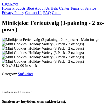
HighKey's
Home
Products
Blog
About Us
Help Center
Terms of Service
Privacy Policy
Contact Us
FAQ
Guide
Minikjeks: Ferieutvalg (3-pakning - 2 oz-
poser)
$10.49
$14.99
In stock
Category:
Småkaker
3-pakning med 2 oz-poser
Smaken av høytiden, uten sukkerkrasj.