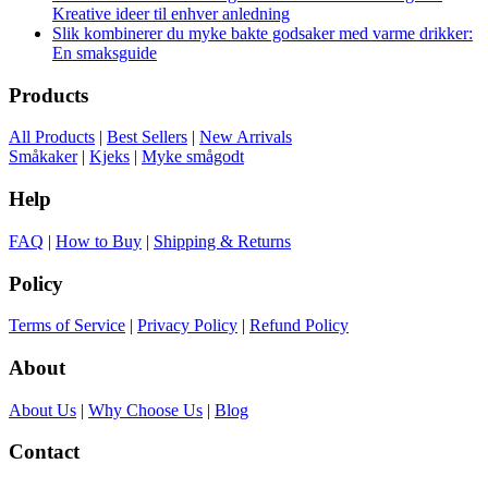
Kreative ideer til enhver anledning
Slik kombinerer du myke bakte godsaker med varme drikker:
En smaksguide
Products
All Products
|
Best Sellers
|
New Arrivals
Småkaker
|
Kjeks
|
Myke smågodt
Help
FAQ
|
How to Buy
|
Shipping & Returns
Policy
Terms of Service
|
Privacy Policy
|
Refund Policy
About
About Us
|
Why Choose Us
|
Blog
Contact