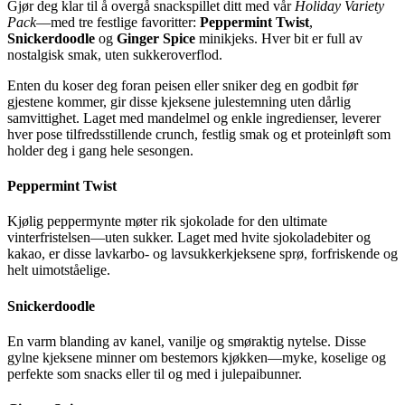
Gjør deg klar til å overgå snackspillet ditt med vår
Holiday Variety
Pack
—med tre festlige favoritter:
Peppermint Twist
,
Snickerdoodle
og
Ginger Spice
minikjeks. Hver bit er full av
nostalgisk smak, uten sukkeroverflod.
Enten du koser deg foran peisen eller sniker deg en godbit før
gjestene kommer, gir disse kjeksene julestemning uten dårlig
samvittighet. Laget med mandelmel og enkle ingredienser, leverer
hver pose tilfredsstillende crunch, festlig smak og et proteinløft som
holder deg i gang hele sesongen.
Peppermint Twist
Kjølig peppermynte møter rik sjokolade for den ultimate
vinterfristelsen—uten sukker. Laget med hvite sjokoladebiter og
kakao, er disse lavkarbo- og lavsukkerkjeksene sprø, forfriskende og
helt uimotståelige.
Snickerdoodle
En varm blanding av kanel, vanilje og smøraktig nytelse. Disse
gylne kjeksene minner om bestemors kjøkken—myke, koselige og
perfekte som snacks eller til og med i julepaibunner.