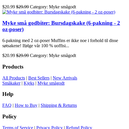
$20.99
$29.99
Category: Myke smågodt
Myke små godbiter: Bursdagskake (6-pakning - 2
oz-poser)
6-pakning med 2 oz-poser Muffins er ikke noe i forhold til disse
søtsakene! Ifølge vår 100 % uoffisi...
$20.99
$29.99
Category: Myke smågodt
Products
All Products
|
Best Sellers
|
New Arrivals
Småkaker
|
Kjeks
|
Myke smågodt
Help
FAQ
|
How to Buy
|
Shipping & Returns
Policy
Terms of Service
|
Privacy Policy
|
Refund Policy