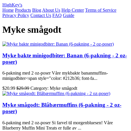
HighKey's
Home
Products
Blog
About Us
Help Center
Terms of Service
Privacy Policy
Contact Us
FAQ
Guide
Myke smågodt
Myke bakte minigodbiter: Banan (6-pakning - 2 oz-
poser)
6-pakning med 2 oz-poser Våre mykbakte bananmuffins-
minigodbiter<span style="color: #212b36; font-fa...
$20.99
$29.99
Category: Myke smågodt
Myke smågodt: Blåbærmuffins (6-pakning - 2 oz-
poser)
6-pakning med 2 oz-poser Si farvel til morgenbluesen! Våre
Blueberry Muffin Mini Treats er fulle av ...