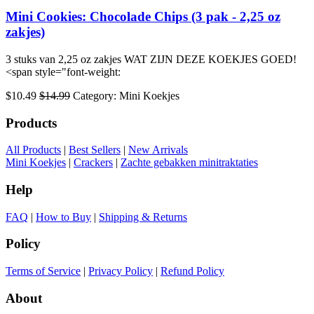
Mini Cookies: Chocolade Chips (3 pak - 2,25 oz
zakjes)
3 stuks van 2,25 oz zakjes WAT ZIJN DEZE KOEKJES GOED!
<span style="font-weight:
$10.49
$14.99
Category: Mini Koekjes
Products
All Products
|
Best Sellers
|
New Arrivals
Mini Koekjes
|
Crackers
|
Zachte gebakken minitraktaties
Help
FAQ
|
How to Buy
|
Shipping & Returns
Policy
Terms of Service
|
Privacy Policy
|
Refund Policy
About