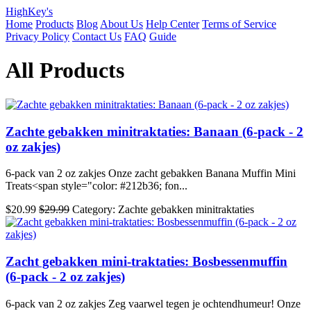
HighKey's
Home
Products
Blog
About Us
Help Center
Terms of Service
Privacy Policy
Contact Us
FAQ
Guide
All Products
Zachte gebakken minitraktaties: Banaan (6-pack - 2
oz zakjes)
6-pack van 2 oz zakjes Onze zacht gebakken Banana Muffin Mini
Treats<span style="color: #212b36; fon...
$20.99
$29.99
Category: Zachte gebakken minitraktaties
Zacht gebakken mini-traktaties: Bosbessenmuffin
(6-pack - 2 oz zakjes)
6-pack van 2 oz zakjes Zeg vaarwel tegen je ochtendhumeur! Onze