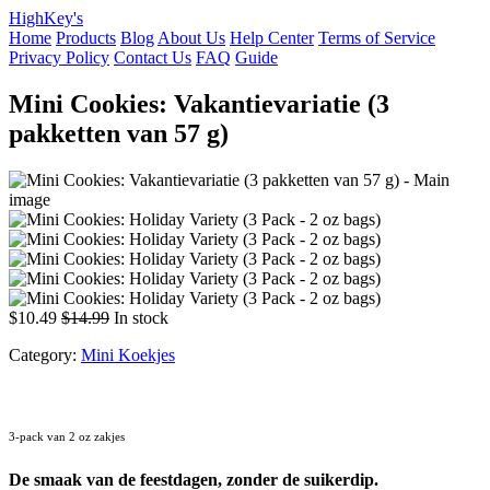
HighKey's
Home
Products
Blog
About Us
Help Center
Terms of Service
Privacy Policy
Contact Us
FAQ
Guide
Mini Cookies: Vakantievariatie (3
pakketten van 57 g)
$10.49
$14.99
In stock
Category:
Mini Koekjes
3-pack van 2 oz zakjes
De smaak van de feestdagen, zonder de suikerdip.