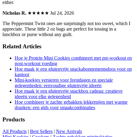
either.
Nicholas R.
★★★★★
Jul 24, 2026
The Peppermint Twist ones are surprisingly not too sweet, which I
appreciate. These little 2 oz bags are perfect for tossing in a
lunchbox or purse without any guilt.
Related Articles
Hoe je Protein Mini Cookies combineert met pre-workout en
post-workout voeding
Hoe maak je een glutenvrije snackabonnementsdoos voor op
kantoor
Mini-koekjes versieren voor feestdagen en speciale
gelegenheden: eenvoudige glutenvrije ideeën
Hoe maak je een glutenvrije snackbox cadeau: creatieve
ideeën voor elke gelegenheid
Hoe combineer je zachte gebakken lekkernijen met warme
dranken: een gids voor smaakcombinaties
Products
All Products
|
Best Sellers
|
New Arrivals
Mini Koekjes
|
Crackers
|
Zachte gebakken minitraktaties