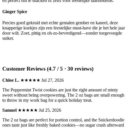
en perfect om te snacken of zelfs voor feestelijke taartbodems.
Ginger Spice
Precies goed gekruid met echte gemalen gember en kaneel, deze
knapperige koekjes zijn een feestelijke must-have die je het hele jaar
door wilt. Zoet, pittig en oh-zo-bevredigend—zonder toegevoegde
suiker.
Customer Reviews (4.7 / 5 · 30 reviews)
Chloe L.
★★★★★
Jul 27, 2026
The Peppermint Twist cookies are just the right amount of minty
sweet without being overpowering. The 2 oz bags are small enough
to throw in my work bag for a quick holiday treat.
Samuel
★★★★★
Jul 25, 2026
The 2 oz bags are perfect for portion control, and the Snickerdoodle
ones taste just like freshly baked cookies—no sugar crash afterward