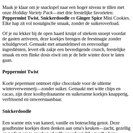
Maak je klaar om je snackspel naar een hoger niveau te tillen met
onze
Holiday Variety Pack
—met drie feestelijke favorieten:
Peppermint Twist
,
Snickerdoodle
en
Ginger Spice
Mini Cookies.
Elke hap zit vol nostalgische smaak, zonder de suikeroverload.
Of je nu lekker bij de open haard kruipt of stiekem snoept voordat
de gasten arriveren, deze koekjes brengen de feestmagie zonder
schuldgevoel. Gemaakt met amandelmeel en eenvoudige
ingrediënten, levert elk zakje een bevredigende crunch, feestelijke
smaak en een flinke dosis eiwit om je de hele winter door te laten
gaan.
Peppermint Twist
Koele pepermunt ontmoet rijke chocolade voor de ultieme
winterverwennerij—zonder suiker. Gemaakt met witte chips en
cacao, zijn deze koolhydraatarme en suikerarme koekjes knapperig,
verfrissend en onweerstaanbaar.
Snickerdoodle
Een warme mix van kaneel, vanille en boterachtig genot. Deze
goudbruine koekjes doen denken aan oma's keuken—zacht, gezellig