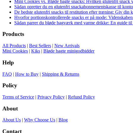
Mini Cookies vs. Bløde bagte snacks: Hvilken glutenfri snack v
Sådan opretter du en glutenfri snackabonnementskasse til konto
De bedste glutenfri snacks til restitution efter træning: Giv din 
Hvorfor portionskontrollerede snacks er på mode: Videnskaben
Sådan parrer du bløde bagværk med varme drikke: En guide ti
Products
All Products
|
Best Sellers
|
New Arrivals
Mini Cookies
|
Kiks
|
Bløde bagte minigodbidder
Help
FAQ
|
How to Buy
|
Shipping & Returns
Policy
Terms of Service
|
Privacy Policy
|
Refund Policy
About
About Us
|
Why Choose Us
|
Blog
Contact