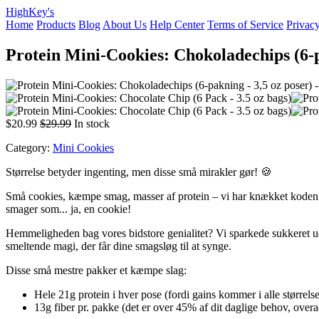
HighKey's
Home
Products
Blog
About Us
Help Center
Terms of Service
Privacy
Protein Mini-Cookies: Chokoladechips (6-p
$20.99
$29.99
In stock
Category:
Mini Cookies
Størrelse betyder ingenting, men disse små mirakler gør! 🍪
Små cookies, kæmpe smag, masser af protein – vi har knækket koden! M
smager som... ja, en cookie!
Hemmeligheden bag vores bidstore genialitet? Vi sparkede sukkeret ud 
smeltende magi, der får dine smagsløg til at synge.
Disse små mestre pakker et kæmpe slag:
Hele 21g protein i hver pose (fordi gains kommer i alle størrelse
13g fiber pr. pakke (det er over 45% af dit daglige behov, overa