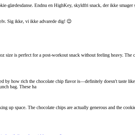
ookie-glædesdanse. Endnu en HighKey, skyldfri snack, der ikke smager 
elv. Sig ikke, vi ikke advarede dig! 😉
z size is perfect for a post-workout snack without feeling heavy. The cho
 by how rich the chocolate chip flavor is—definitely doesn't taste like
 lunch bag. These ha
king up space. The chocolate chips are actually generous and the cookie