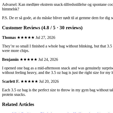
Advarsel: Kan medføre ekstrem snack-tilfredsstillelse og spontane c
himmelsk?
P.S. De er så gode, at du måske bliver nødt til at gemme dem for dig s
Customer Reviews (4.8 / 5 · 30 reviews)
Thomas
★★★★★
Jul 27, 2026
They’re so small I finished a whole bag without blinking, but that 3.5 o
were more chips.
Benjamin
★★★★★
Jul 24, 2026
I opened one bag as a mid-afternoon snack and was genuinely surprised
without feeling heavy, and the 3.5 oz bag is just the right size for my
Scarlett F.
★★★★★
Jul 20, 2026
Each 3.5 oz bag is the perfect size to throw in my gym bag without ta
protein snacks.
Related Articles