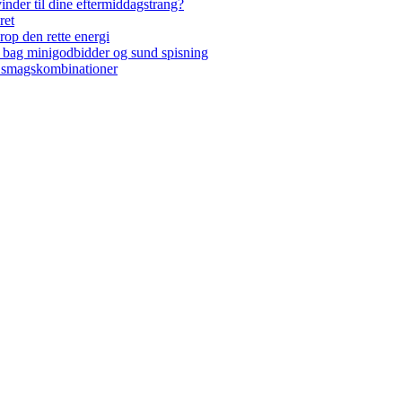
inder til dine eftermiddagstrang?
ret
krop den rette energi
 bag minigodbidder og sund spisning
l smagskombinationer