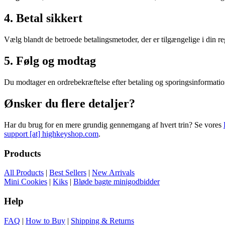
4. Betal sikkert
Vælg blandt de betroede betalingsmetoder, der er tilgængelige i din 
5. Følg og modtag
Du modtager en ordrebekræftelse efter betaling og sporingsinformation
Ønsker du flere detaljer?
Har du brug for en mere grundig gennemgang af hvert trin? Se vores
support [at] highkeyshop.com
.
Products
All Products
|
Best Sellers
|
New Arrivals
Mini Cookies
|
Kiks
|
Bløde bagte minigodbidder
Help
FAQ
|
How to Buy
|
Shipping & Returns