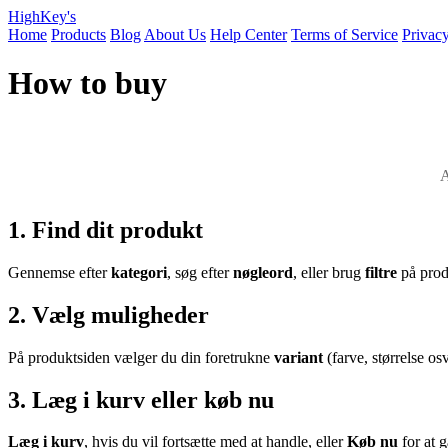
HighKey's
Home
Products
Blog
About Us
Help Center
Terms of Service
Privacy
How to buy
A
1. Find dit produkt
Gennemse efter
kategori
, søg efter
nøgleord
, eller brug
filtre
på produ
2. Vælg muligheder
På produktsiden vælger du din foretrukne
variant
(farve, størrelse os
3. Læg i kurv eller køb nu
Læg i kurv
, hvis du vil fortsætte med at handle, eller
Køb nu
for at g