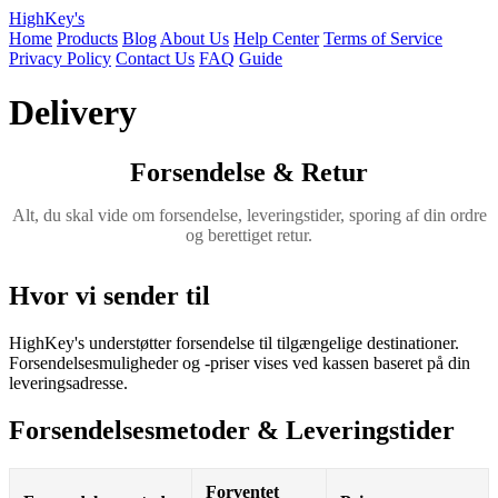
HighKey's
Home
Products
Blog
About Us
Help Center
Terms of Service
Privacy Policy
Contact Us
FAQ
Guide
Delivery
Forsendelse & Retur
Alt, du skal vide om forsendelse, leveringstider, sporing af din ordre
og berettiget retur.
Hvor vi sender til
HighKey's understøtter forsendelse til tilgængelige destinationer.
Forsendelsesmuligheder og -priser vises ved kassen baseret på din
leveringsadresse.
Forsendelsesmetoder & Leveringstider
Forventet