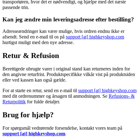
transportøren, hvor det er nødvendigt, og hjælpe med det næste
passende trin.
Kan jeg ændre min leveringsadresse efter bestilling?
Adresseændringer kan være mulige, hvis ordren endnu ikke er
afsendt. Send en e-mail til os på
support [at] highkeyshop.com
hurtigst muligt med den nye adresse.
Retur & Refusion
Berettigede ubrugte varer i original stand kan returneres inden for
den angivne returfrist. Produktspecifikke vilkår vist på produktsiden
eller ved kassen kan også gælde.
For at starte en retur, send en e-mail til
support [at] highkeyshop.com
med dit ordrenummer og årsagen til anmodningen. Se
Refusions- &
Returpolitik
for fulde detaljer.
Brug for hjælp?
For spørgsmål vedrørende forsendelse, kontakt vores team på
support [at] highkeyshop.com
.