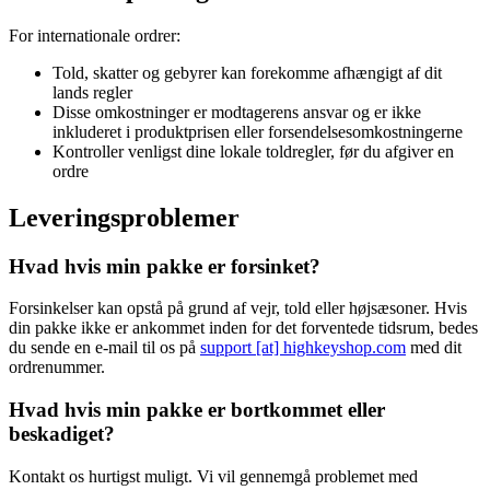
For internationale ordrer:
Told, skatter og gebyrer kan forekomme afhængigt af dit
lands regler
Disse omkostninger er modtagerens ansvar og er ikke
inkluderet i produktprisen eller forsendelsesomkostningerne
Kontroller venligst dine lokale toldregler, før du afgiver en
ordre
Leveringsproblemer
Hvad hvis min pakke er forsinket?
Forsinkelser kan opstå på grund af vejr, told eller højsæsoner. Hvis
din pakke ikke er ankommet inden for det forventede tidsrum, bedes
du sende en e-mail til os på
support [at] highkeyshop.com
med dit
ordrenummer.
Hvad hvis min pakke er bortkommet eller
beskadiget?
Kontakt os hurtigst muligt. Vi vil gennemgå problemet med