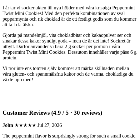
I år tar vi sockerjakten till nya höjder med våra krispiga Peppermint
Twist Mini Cookies! Med den perfekta kombinationen av sval
pepparmynta och rik choklad är de ett festligt godis som du kommer
att fa la la älska.
Gjorda på mandelmjöl, vita chokladbitar och kakaopulver ser och
smakar dessa kakor syndigt goda – men de är det inte! Sockret är
utbytt. Därför använder vi bara 2 g socker per portion i våra
Peppermint Twist Mini Cookies. Dessutom innehåller varje påse 6 g
protein.
Vi tror inte ens tomten själv kommer att märka skillnaden mellan
våra gluten- och spannmålsfria kakor och de varma, chokladiga du
växte upp med!
Customer Reviews (4.9 / 5 · 30 reviews)
John
★★★★★
Jul 27, 2026
The peppermint flavor is surprisingly strong for such a small cookie,