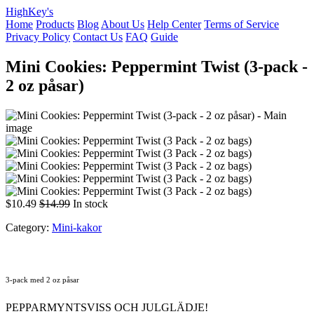
HighKey's
Home
Products
Blog
About Us
Help Center
Terms of Service
Privacy Policy
Contact Us
FAQ
Guide
Mini Cookies: Peppermint Twist (3-pack -
2 oz påsar)
$10.49
$14.99
In stock
Category:
Mini-kakor
3-pack med 2 oz påsar
PEPPARMYNTSVISS OCH JULGLÄDJE!