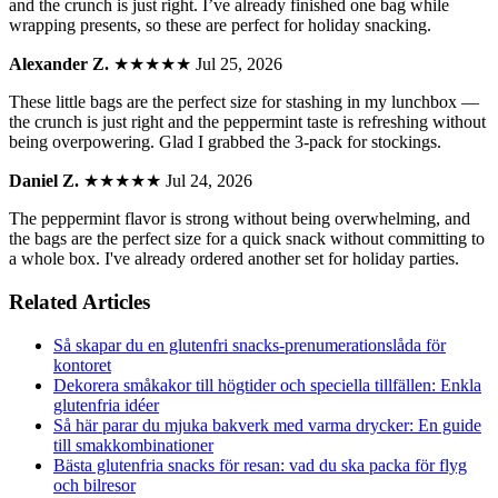
and the crunch is just right. I’ve already finished one bag while
wrapping presents, so these are perfect for holiday snacking.
Alexander Z.
★★★★★
Jul 25, 2026
These little bags are the perfect size for stashing in my lunchbox —
the crunch is just right and the peppermint taste is refreshing without
being overpowering. Glad I grabbed the 3-pack for stockings.
Daniel Z.
★★★★★
Jul 24, 2026
The peppermint flavor is strong without being overwhelming, and
the bags are the perfect size for a quick snack without committing to
a whole box. I've already ordered another set for holiday parties.
Related Articles
Så skapar du en glutenfri snacks-prenumerationslåda för
kontoret
Dekorera småkakor till högtider och speciella tillfällen: Enkla
glutenfria idéer
Så här parar du mjuka bakverk med varma drycker: En guide
till smakkombinationer
Bästa glutenfria snacks för resan: vad du ska packa för flyg
och bilresor