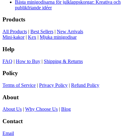
Bästa minigodisarna för julklappskorgar: Kreativa och
publikfriande idéer
Products
All Products
|
Best Sellers
|
New Arrivals
Mini-kakor
|
Kex
|
Mjuka minigodisar
Help
FAQ
|
How to Buy
|
Shipping & Returns
Policy
Terms of Service
|
Privacy Policy
|
Refund Policy
About
About Us
|
Why Choose Us
|
Blog
Contact
Email