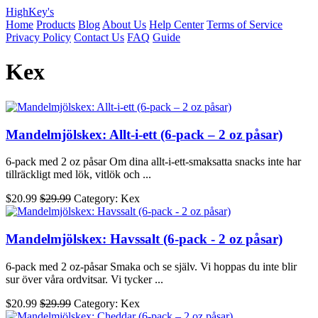
HighKey's
Home
Products
Blog
About Us
Help Center
Terms of Service
Privacy Policy
Contact Us
FAQ
Guide
Kex
Mandelmjölskex: Allt-i-ett (6-pack – 2 oz påsar)
6-pack med 2 oz påsar Om dina allt-i-ett-smaksatta snacks inte har
tillräckligt med lök, vitlök och ...
$20.99
$29.99
Category: Kex
Mandelmjölskex: Havssalt (6-pack - 2 oz påsar)
6-pack med 2 oz-påsar Smaka och se själv. Vi hoppas du inte blir
sur över våra ordvitsar. Vi tycker ...
$20.99
$29.99
Category: Kex