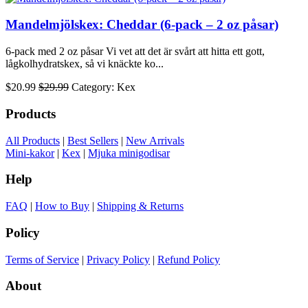
Mandelmjölskex: Cheddar (6-pack – 2 oz påsar)
6-pack med 2 oz påsar Vi vet att det är svårt att hitta ett gott,
lågkolhydratskex, så vi knäckte ko...
$20.99
$29.99
Category: Kex
Products
All Products
|
Best Sellers
|
New Arrivals
Mini-kakor
|
Kex
|
Mjuka minigodisar
Help
FAQ
|
How to Buy
|
Shipping & Returns
Policy
Terms of Service
|
Privacy Policy
|
Refund Policy
About