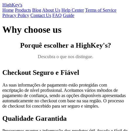
HighKey's
Home
Products
Blog
About Us
Help Center
Terms of Service
Privacy Policy
Contact Us
FAQ
Guide
Why choose us
Porquê escolher a HighKey's?
Descubra o que nos distingue.
Checkout Seguro e Fiável
As suas informações de pagamento estão protegidas com
encriptação de nível profissional. Aceitamos vários métodos de
pagamento de confiança, sendo as opções disponíveis apresentadas
automaticamente no checkout com base na sua região. O processo
de checkout foi concebido para ser seguro e simples.
Qualidade Garantida
Procuramos manter a informação dos produtos útil, focada e fácil de