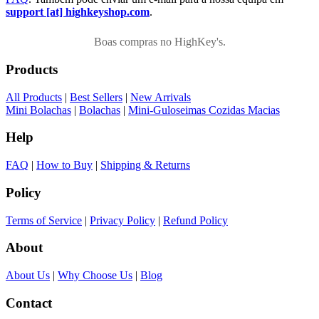
support [at] highkeyshop.com
.
Boas compras no HighKey's.
Products
All Products
|
Best Sellers
|
New Arrivals
Mini Bolachas
|
Bolachas
|
Mini-Guloseimas Cozidas Macias
Help
FAQ
|
How to Buy
|
Shipping & Returns
Policy
Terms of Service
|
Privacy Policy
|
Refund Policy
About
About Us
|
Why Choose Us
|
Blog
Contact