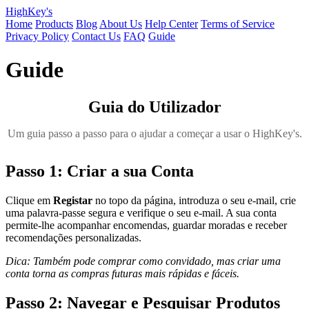
HighKey's
Home
Products
Blog
About Us
Help Center
Terms of Service
Privacy Policy
Contact Us
FAQ
Guide
Guide
Guia do Utilizador
Um guia passo a passo para o ajudar a começar a usar o HighKey's.
Passo 1: Criar a sua Conta
Clique em
Registar
no topo da página, introduza o seu e-mail, crie
uma palavra-passe segura e verifique o seu e-mail. A sua conta
permite-lhe acompanhar encomendas, guardar moradas e receber
recomendações personalizadas.
Dica: Também pode comprar como convidado, mas criar uma
conta torna as compras futuras mais rápidas e fáceis.
Passo 2: Navegar e Pesquisar Produtos