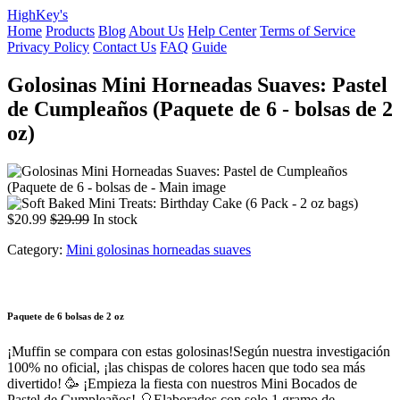
HighKey's
Home
Products
Blog
About Us
Help Center
Terms of Service
Privacy Policy
Contact Us
FAQ
Guide
Golosinas Mini Horneadas Suaves: Pastel
de Cumpleaños (Paquete de 6 - bolsas de 2
oz)
$20.99
$29.99
In stock
Category:
Mini golosinas horneadas suaves
Paquete de 6 bolsas de 2 oz
¡Muffin se compara con estas golosinas!
Según nuestra investigación
100% no oficial, ¡las chispas de colores hacen que todo sea más
divertido! 🥳 ¡Empieza la fiesta con nuestros Mini Bocados de
Pastel de Cumpleaños! 🎈Elaborados con solo 1 gramo de