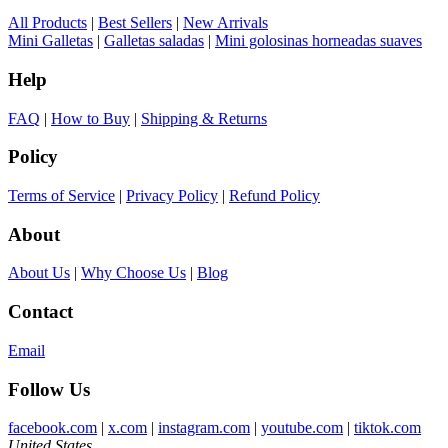
All Products
|
Best Sellers
|
New Arrivals
Mini Galletas
|
Galletas saladas
|
Mini golosinas horneadas suaves
Help
FAQ
|
How to Buy
|
Shipping & Returns
Policy
Terms of Service
|
Privacy Policy
|
Refund Policy
About
About Us
|
Why Choose Us
|
Blog
Contact
Email
Follow Us
facebook.com
|
x.com
|
instagram.com
|
youtube.com
|
tiktok.com
United States