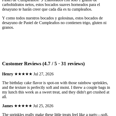
carbohidratos netos, estos bocados suaves horneados para el
desayuno te harán creer que cada día es tu cumpleaños.
Y como todos nuestros bocados y golosinas, estos bocados de
desayuno de Pastel de Cumpleaños no contienen trigo, gluten ni
granos.
Customer Reviews (4.7 / 5 · 31 reviews)
Henry
★★★★★
Jul 27, 2026
The birthday cake flavor is spot-on with those rainbow sprinkles,
and the texture is perfectly soft and moist. I threw a couple bags in
my lunch this week as a sweet treat, and they didn't get crushed at
all.
James
★★★★★
Jul 25, 2026
The sprinkles really make these little treats feel like a party—soft,