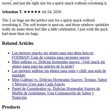
sweet, and just the right size for a quick snack without overdoing it.
Sebastian T.
★★★★★
Jul 24, 2026
The 2 oz bags are the perfect size for a quick snack without
overdoing it. The soft texture is spot-on, and those rainbow sprinkles
really do make them feel like a little celebration. I just wish the pack
had more than six bags.
Related Articles
Los mejores snacks sin gluten para una dieta baja en
FODMAP: Guía de compra para opciones suaves
Mini galletas vs. Delicias horneadas suaves: ¿Qué snack sin
gluten gana para tus antojos de la tarde?
Las mejores galletas sin gluten para sopa y chili: una guía de
maridaje
Mini Galletas vs. Delicias Horneadas Suaves: Textura, Sabor
y Mejores Usos para Cada Antojo
Pastel de Cumpleaños vs. Delicias Horneadas Suaves de
Muffin de Arándanos: Una Comparación de Sabor y
Nutrición
Products