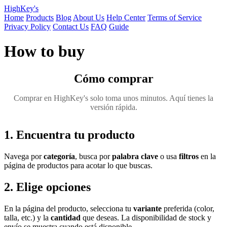
HighKey's
Home
Products
Blog
About Us
Help Center
Terms of Service
Privacy Policy
Contact Us
FAQ
Guide
How to buy
Cómo comprar
Comprar en HighKey's solo toma unos minutos. Aquí tienes la
versión rápida.
1. Encuentra tu producto
Navega por
categoría
, busca por
palabra clave
o usa
filtros
en la
página de productos para acotar lo que buscas.
2. Elige opciones
En la página del producto, selecciona tu
variante
preferida (color,
talla, etc.) y la
cantidad
que deseas. La disponibilidad de stock y
envío se muestra cuando está disponible.