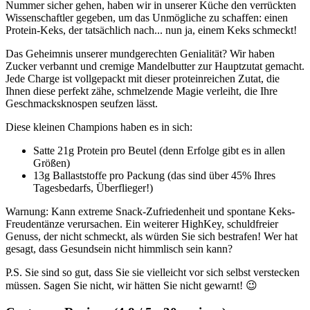
Nummer sicher gehen, haben wir in unserer Küche den verrückten
Wissenschaftler gegeben, um das Unmögliche zu schaffen: einen
Protein-Keks, der tatsächlich nach... nun ja, einem Keks schmeckt!
Das Geheimnis unserer mundgerechten Genialität? Wir haben
Zucker verbannt und cremige Mandelbutter zur Hauptzutat gemacht.
Jede Charge ist vollgepackt mit dieser proteinreichen Zutat, die
Ihnen diese perfekt zähe, schmelzende Magie verleiht, die Ihre
Geschmacksknospen seufzen lässt.
Diese kleinen Champions haben es in sich:
Satte 21g Protein pro Beutel (denn Erfolge gibt es in allen
Größen)
13g Ballaststoffe pro Packung (das sind über 45% Ihres
Tagesbedarfs, Überflieger!)
Warnung: Kann extreme Snack-Zufriedenheit und spontane Keks-
Freudentänze verursachen. Ein weiterer HighKey, schuldfreier
Genuss, der nicht schmeckt, als würden Sie sich bestrafen! Wer hat
gesagt, dass Gesundsein nicht himmlisch sein kann?
P.S. Sie sind so gut, dass Sie sie vielleicht vor sich selbst verstecken
müssen. Sagen Sie nicht, wir hätten Sie nicht gewarnt! 😉