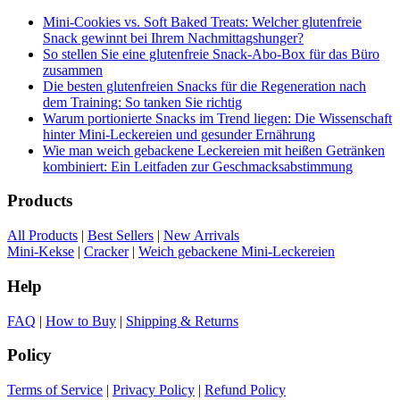
Mini-Cookies vs. Soft Baked Treats: Welcher glutenfreie
Snack gewinnt bei Ihrem Nachmittagshunger?
So stellen Sie eine glutenfreie Snack-Abo-Box für das Büro
zusammen
Die besten glutenfreien Snacks für die Regeneration nach
dem Training: So tanken Sie richtig
Warum portionierte Snacks im Trend liegen: Die Wissenschaft
hinter Mini-Leckereien und gesunder Ernährung
Wie man weich gebackene Leckereien mit heißen Getränken
kombiniert: Ein Leitfaden zur Geschmacksabstimmung
Products
All Products
|
Best Sellers
|
New Arrivals
Mini-Kekse
|
Cracker
|
Weich gebackene Mini-Leckereien
Help
FAQ
|
How to Buy
|
Shipping & Returns
Policy
Terms of Service
|
Privacy Policy
|
Refund Policy