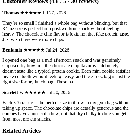
Customer Reviews (4.8 / 5 · 30 reviews)
Thomas
★★★★★
Jul 27, 2026
They’re so small I finished a whole bag without blinking, but that
3.5 oz size is perfect for a post-workout snack without feeling
heavy. The chocolate chip flavor is legit, not that fake protein taste.
Just wish there were more chips.
Benjamin
★★★★★
Jul 24, 2026
I opened one bag as a mid-afternoon snack and was genuinely
surprised by how rich the chocolate chip flavor is—definitely
doesn't taste like a typical protein cookie. Each mini cookie satisfies
my sweet tooth without feeling heavy, and the 3.5 oz bag is just the
right size for my lunch bag. These ha
Scarlett F.
★★★★★
Jul 20, 2026
Each 3.5 oz bag is the perfect size to throw in my gym bag without
taking up space. The chocolate chips are actually generous and the
cookies have a nice soft chew, not that dry chalky texture you get
from most protein snacks.
Related Articles