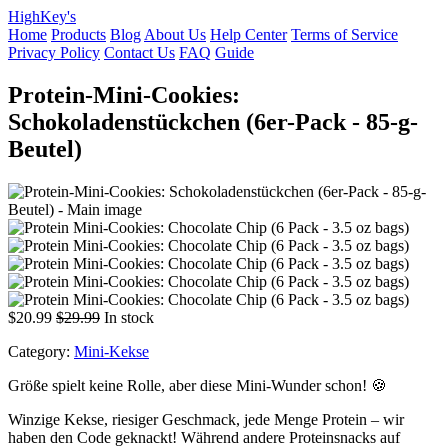
HighKey's
Home
Products
Blog
About Us
Help Center
Terms of Service
Privacy Policy
Contact Us
FAQ
Guide
Protein-Mini-Cookies:
Schokoladenstückchen (6er-Pack - 85-g-
Beutel)
$20.99
$29.99
In stock
Category:
Mini-Kekse
Größe spielt keine Rolle, aber diese Mini-Wunder schon! 🍪
Winzige Kekse, riesiger Geschmack, jede Menge Protein – wir
haben den Code geknackt! Während andere Proteinsnacks auf