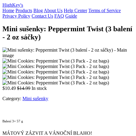
HighKey's
Home
Products
Blog
About Us
Help Center
Terms of Service
Privacy Policy
Contact Us
FAQ
Guide
Mini sušenky: Peppermint Twist (3 balení
- 2 oz sáčky)
$10.49
$14.99
In stock
Category:
Mini sušenky
Balení 3× 57 g
MÁTOVÝ ZÁZVIT A VÁNOČNÍ BLAHO!