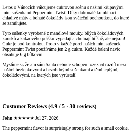
Letos o Vánocích válcujeme cukrovou scénu s našimi křupavými
mini sušenkami Peppermint Twist! Díky dokonalé kombinaci
chladivé máty a bohaté čokolády jsou sváteční pochoutkou, do které
se zamilujete.
Tyto sušenky vyrobené z mandlové mouky, bílých čokoládových
kousků a kakaového prášku vypadají a chutnají hříšně, ale nejsou!
Cukr je pod kontrolou. Proto v každé porci našich mini sušenek
Peppermint Twist používáme jen 2 g cukru. Každé balení navíc
obsahuje 6 g bílkovin.
Myslíme si, že ani sám Santa nebude schopen rozeznat rozdíl mezi
našimi bezlepkovými a bezobilnými sušenkami a těmi teplými,
čokoládovými, na kterých jste vyrůstali!
Customer Reviews (4.9 / 5 · 30 reviews)
John
★★★★★
Jul 27, 2026
The peppermint flavor is surprisingly strong for such a small cookie,