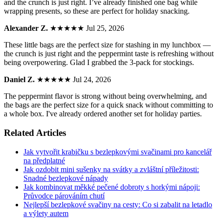
and the crunch is just right. I’ve already finished one bag while
wrapping presents, so these are perfect for holiday snacking.
Alexander Z.
★★★★★
Jul 25, 2026
These little bags are the perfect size for stashing in my lunchbox —
the crunch is just right and the peppermint taste is refreshing without
being overpowering. Glad I grabbed the 3-pack for stockings.
Daniel Z.
★★★★★
Jul 24, 2026
The peppermint flavor is strong without being overwhelming, and
the bags are the perfect size for a quick snack without committing to
a whole box. I've already ordered another set for holiday parties.
Related Articles
Jak vytvořit krabičku s bezlepkovými svačinami pro kancelář
na předplatné
Jak ozdobit mini sušenky na svátky a zvláštní příležitosti:
Snadné bezlepkové nápady
Jak kombinovat měkké pečené dobroty s horkými nápoji:
Průvodce párováním chutí
Nejlepší bezlepkové svačiny na cesty: Co si zabalit na letadlo
a výlety autem