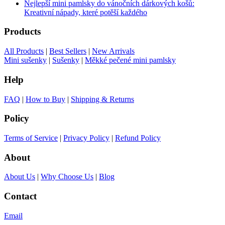
Nejlepší mini pamlsky do vánočních dárkových košů:
Kreativní nápady, které potěší každého
Products
All Products
|
Best Sellers
|
New Arrivals
Mini sušenky
|
Sušenky
|
Měkké pečené mini pamlsky
Help
FAQ
|
How to Buy
|
Shipping & Returns
Policy
Terms of Service
|
Privacy Policy
|
Refund Policy
About
About Us
|
Why Choose Us
|
Blog
Contact
Email