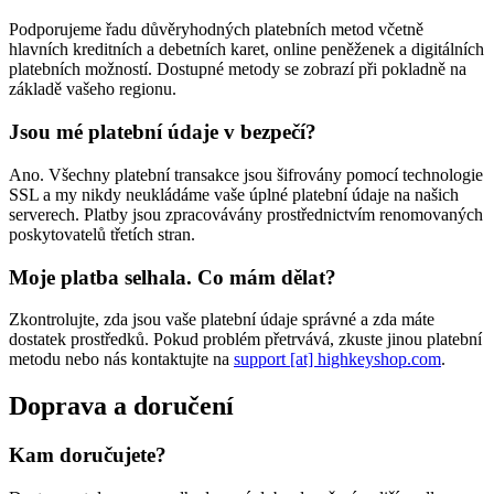
Podporujeme řadu důvěryhodných platebních metod včetně
hlavních kreditních a debetních karet, online peněženek a digitálních
platebních možností. Dostupné metody se zobrazí při pokladně na
základě vašeho regionu.
Jsou mé platební údaje v bezpečí?
Ano. Všechny platební transakce jsou šifrovány pomocí technologie
SSL a my nikdy neukládáme vaše úplné platební údaje na našich
serverech. Platby jsou zpracovávány prostřednictvím renomovaných
poskytovatelů třetích stran.
Moje platba selhala. Co mám dělat?
Zkontrolujte, zda jsou vaše platební údaje správné a zda máte
dostatek prostředků. Pokud problém přetrvává, zkuste jinou platební
metodu nebo nás kontaktujte na
support [at] highkeyshop.com
.
Doprava a doručení
Kam doručujete?