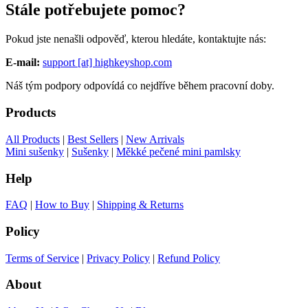
Stále potřebujete pomoc?
Pokud jste nenašli odpověď, kterou hledáte, kontaktujte nás:
E-mail:
support [at] highkeyshop.com
Náš tým podpory odpovídá co nejdříve během pracovní doby.
Products
All Products
|
Best Sellers
|
New Arrivals
Mini sušenky
|
Sušenky
|
Měkké pečené mini pamlsky
Help
FAQ
|
How to Buy
|
Shipping & Returns
Policy
Terms of Service
|
Privacy Policy
|
Refund Policy
About