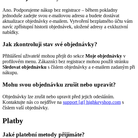
Ano. Podporujeme nákup bez registrace – během pokladny
jednoduše zadejte svou e-mailovou adresu a budete dostávat
aktualizace objednávky e-mailem. Vytvoření bezplatného účtu vám
navíc zpřístupní historii objednávek, uložené adresy a exkluzivní
nabídky.
Jak zkontroluji stav své objednávky?
Přihlášení uživatelé mohou přejít do sekce
Moje objednávky
v
profilovém menu. Zákazníci bez registrace mohou použít stránku
Sledovat objednávku
s číslem objednávky a e-mailem zadaným při
nákupu.
Mohu svou objednávku zrušit nebo upravit?
Objednávky lze zrušit nebo upravit před jejich odesláním.
Kontaktujte nás co nejdříve na
support [at] highkeyshop.com
s
číslem vaší objednávky.
Platby
Jaké platební metody přijímáte?