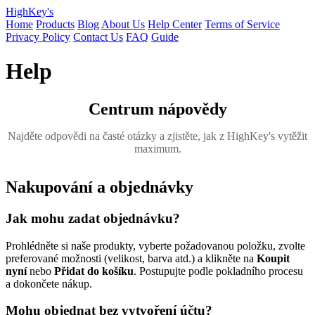
HighKey's
Home
Products
Blog
About Us
Help Center
Terms of Service
Privacy Policy
Contact Us
FAQ
Guide
Help
Centrum nápovědy
Najděte odpovědi na časté otázky a zjistěte, jak z HighKey's vytěžit
maximum.
Nakupování a objednávky
Jak mohu zadat objednávku?
Prohlédněte si naše produkty, vyberte požadovanou položku, zvolte
preferované možnosti (velikost, barva atd.) a klikněte na
Koupit
nyní
nebo
Přidat do košíku
. Postupujte podle pokladního procesu
a dokončete nákup.
Mohu objednat bez vytvoření účtu?