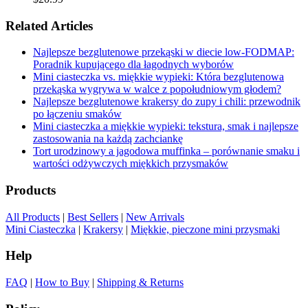
Related Articles
Najlepsze bezglutenowe przekąski w diecie low-FODMAP:
Poradnik kupującego dla łagodnych wyborów
Mini ciasteczka vs. miękkie wypieki: Która bezglutenowa
przekąska wygrywa w walce z popołudniowym głodem?
Najlepsze bezglutenowe krakersy do zupy i chili: przewodnik
po łączeniu smaków
Mini ciasteczka a miękkie wypieki: tekstura, smak i najlepsze
zastosowania na każdą zachciankę
Tort urodzinowy a jagodowa muffinka – porównanie smaku i
wartości odżywczych miękkich przysmaków
Products
All Products
|
Best Sellers
|
New Arrivals
Mini Ciasteczka
|
Krakersy
|
Miękkie, pieczone mini przysmaki
Help
FAQ
|
How to Buy
|
Shipping & Returns