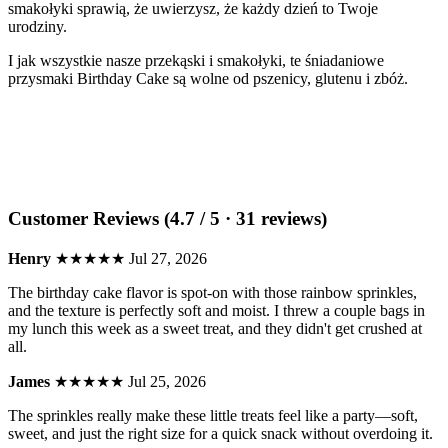
smakołyki sprawią, że uwierzysz, że każdy dzień to Twoje
urodziny.
I jak wszystkie nasze przekąski i smakołyki, te śniadaniowe
przysmaki Birthday Cake są wolne od pszenicy, glutenu i zbóż.
Customer Reviews (4.7 / 5 · 31 reviews)
Henry
★★★★★
Jul 27, 2026
The birthday cake flavor is spot-on with those rainbow sprinkles,
and the texture is perfectly soft and moist. I threw a couple bags in
my lunch this week as a sweet treat, and they didn't get crushed at
all.
James
★★★★★
Jul 25, 2026
The sprinkles really make these little treats feel like a party—soft,
sweet, and just the right size for a quick snack without overdoing it.