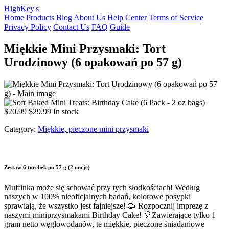
HighKey's
Home
Products
Blog
About Us
Help Center
Terms of Service
Privacy Policy
Contact Us
FAQ
Guide
Miękkie Mini Przysmaki: Tort
Urodzinowy (6 opakowań po 57 g)
$20.99
$29.99
In stock
Category:
Miękkie, pieczone mini przysmaki
Zestaw 6 torebek po 57 g (2 uncje)
Muffinka może się schować przy tych słodkościach!
Według
naszych w 100% nieoficjalnych badań, kolorowe posypki
sprawiają, że wszystko jest fajniejsze! 🥳 Rozpocznij imprezę z
naszymi miniprzysmakami Birthday Cake! 🎈Zawierające tylko 1
gram netto węglowodanów, te miękkie, pieczone śniadaniowe