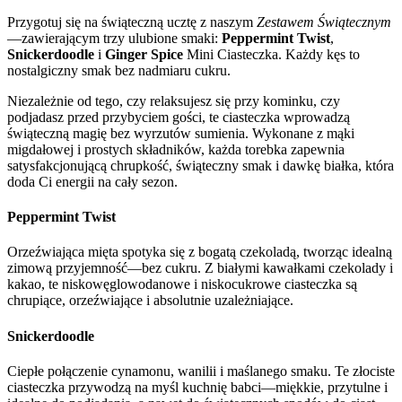
Przygotuj się na świąteczną ucztę z naszym
Zestawem Świątecznym
—zawierającym trzy ulubione smaki:
Peppermint Twist
,
Snickerdoodle
i
Ginger Spice
Mini Ciasteczka. Każdy kęs to
nostalgiczny smak bez nadmiaru cukru.
Niezależnie od tego, czy relaksujesz się przy kominku, czy
podjadasz przed przybyciem gości, te ciasteczka wprowadzą
świąteczną magię bez wyrzutów sumienia. Wykonane z mąki
migdałowej i prostych składników, każda torebka zapewnia
satysfakcjonującą chrupkość, świąteczny smak i dawkę białka, która
doda Ci energii na cały sezon.
Peppermint Twist
Orzeźwiająca mięta spotyka się z bogatą czekoladą, tworząc idealną
zimową przyjemność—bez cukru. Z białymi kawałkami czekolady i
kakao, te niskowęglowodanowe i niskocukrowe ciasteczka są
chrupiące, orzeźwiające i absolutnie uzależniające.
Snickerdoodle
Ciepłe połączenie cynamonu, wanilii i maślanego smaku. Te złociste
ciasteczka przywodzą na myśl kuchnię babci—miękkie, przytulne i