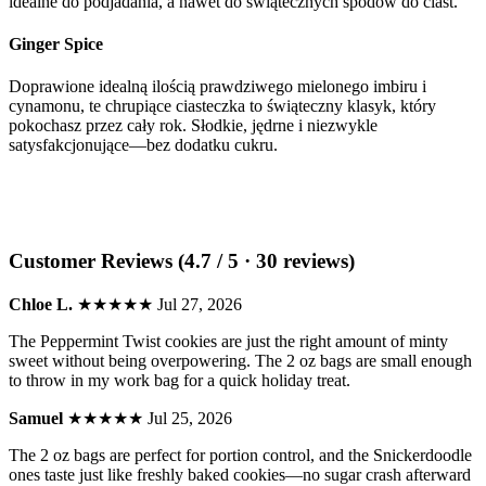
idealne do podjadania, a nawet do świątecznych spodów do ciast.
Ginger Spice
Doprawione idealną ilością prawdziwego mielonego imbiru i
cynamonu, te chrupiące ciasteczka to świąteczny klasyk, który
pokochasz przez cały rok. Słodkie, jędrne i niezwykle
satysfakcjonujące—bez dodatku cukru.
Customer Reviews (4.7 / 5 · 30 reviews)
Chloe L.
★★★★★
Jul 27, 2026
The Peppermint Twist cookies are just the right amount of minty
sweet without being overpowering. The 2 oz bags are small enough
to throw in my work bag for a quick holiday treat.
Samuel
★★★★★
Jul 25, 2026
The 2 oz bags are perfect for portion control, and the Snickerdoodle
ones taste just like freshly baked cookies—no sugar crash afterward