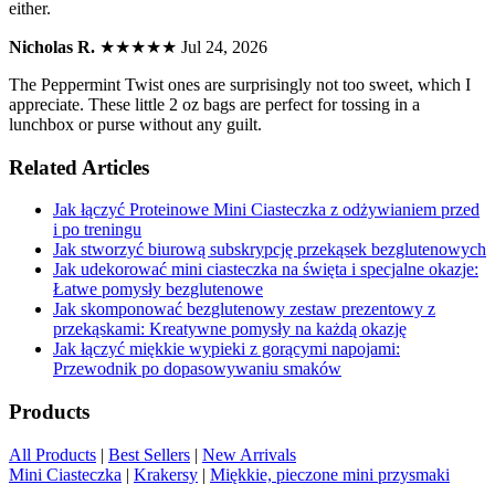
either.
Nicholas R.
★★★★★
Jul 24, 2026
The Peppermint Twist ones are surprisingly not too sweet, which I
appreciate. These little 2 oz bags are perfect for tossing in a
lunchbox or purse without any guilt.
Related Articles
Jak łączyć Proteinowe Mini Ciasteczka z odżywianiem przed
i po treningu
Jak stworzyć biurową subskrypcję przekąsek bezglutenowych
Jak udekorować mini ciasteczka na święta i specjalne okazje:
Łatwe pomysły bezglutenowe
Jak skomponować bezglutenowy zestaw prezentowy z
przekąskami: Kreatywne pomysły na każdą okazję
Jak łączyć miękkie wypieki z gorącymi napojami:
Przewodnik po dopasowywaniu smaków
Products
All Products
|
Best Sellers
|
New Arrivals
Mini Ciasteczka
|
Krakersy
|
Miękkie, pieczone mini przysmaki