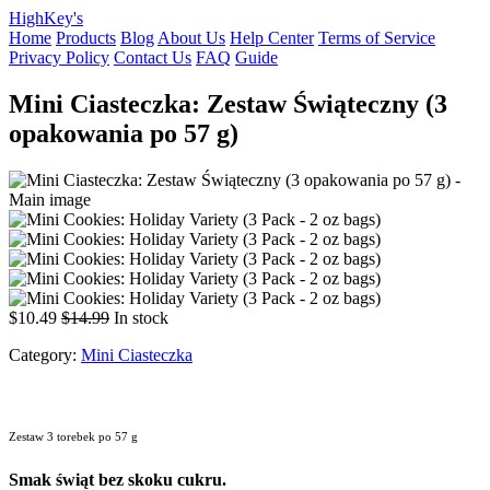
HighKey's
Home
Products
Blog
About Us
Help Center
Terms of Service
Privacy Policy
Contact Us
FAQ
Guide
Mini Ciasteczka: Zestaw Świąteczny (3
opakowania po 57 g)
$10.49
$14.99
In stock
Category:
Mini Ciasteczka
Zestaw 3 torebek po 57 g
Smak świąt bez skoku cukru.