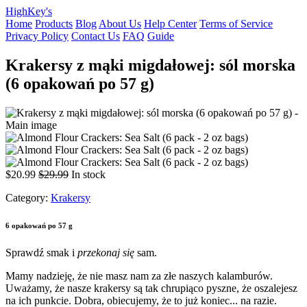
HighKey's
Home
Products
Blog
About Us
Help Center
Terms of Service
Privacy Policy
Contact Us
FAQ
Guide
Krakersy z mąki migdałowej: sól morska
(6 opakowań po 57 g)
$20.99
$29.99
In stock
Category:
Krakersy
6 opakowań po 57 g
Sprawdź smak i
przekonaj się
sam.
Mamy nadzieję, że nie masz nam za złe naszych kalamburów.
Uważamy, że nasze krakersy są tak chrupiąco pyszne, że oszalejesz
na ich punkcie. Dobra, obiecujemy, że to już koniec... na razie.