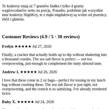
Te krakersy mają aż 7 gramów białka i tylko 4 gramy
węglowodanów netto na porcję. Ponadto, podobnie jak wszystkie
inne krakersy HighKey, te z mąki migdałowej są wolne od pszenicy,
zbóż i glutenu.
Customer Reviews (4.9 / 5 · 30 reviews)
Evelyn
★★★★★
Jul 27, 2026
Finally, a cracker that actually holds up to dip without shattering into
a thousand crumbs. The sea salt flavor is perfect — not too
overpowering, just enough to complement the nutty almond taste.
Andrew I.
★★★★★
Jul 26, 2026
I love that these come in 2 oz bags—perfect for tossing in my lunch
bag without crushing them. The sea salt flavor is just right, not
overpowering, and the crunch is so satisfying. I've already reordered
twice.
Ruby X.
★★★★★
Jul 24, 2026