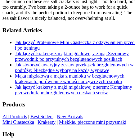
The crunch on these sea salt crackers is just right—not too hard, not
too crumbly. I’ve been taking a 2-ounce bag to work for a quick
snack, and it’s the perfect portion to keep me from overeating. The
sea salt flavor is nicely balanced, not overwhelming at all.
Related Articles
Jak łączyć Proteinowe Mini Ciasteczka z odżywianiem przed
i po treningu
Jak łączyć krakersy z mąki migdałowej z zupą: Sezonowy
przewodnik po przytulnych bezglutenowych posiłkach
Jak stworzyć awaryjny zestaw przekąsek bezglutenowych w
podróży: Niezbędne wybory na każdą wyprawę
Mąka migdałowa a mąka z manioku w bezglutenowych
krakersach: porównanie wartości odżywczych i smaku
Jak łączyć krakersy z mąki migdałowej z serem: Kompletny
przewodnik po bezglutenowych deskach serów
Products
All Products
|
Best Sellers
|
New Arrivals
Mini Ciasteczka
|
Krakersy
|
Miękkie, pieczone mini przysmaki
Help