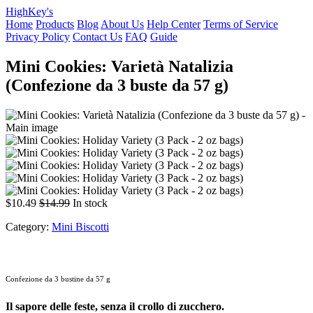
HighKey's
Home
Products
Blog
About Us
Help Center
Terms of Service
Privacy Policy
Contact Us
FAQ
Guide
Mini Cookies: Varietà Natalizia
(Confezione da 3 buste da 57 g)
$10.49
$14.99
In stock
Category:
Mini Biscotti
Confezione da 3 bustine da 57 g
Il sapore delle feste, senza il crollo di zucchero.