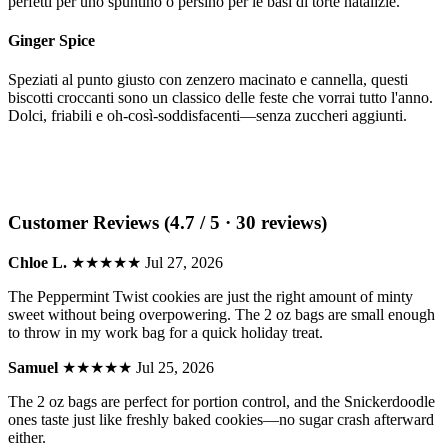
perfetti per uno spuntino o persino per le basi di torte natalizie.
Ginger Spice
Speziati al punto giusto con zenzero macinato e cannella, questi
biscotti croccanti sono un classico delle feste che vorrai tutto l'anno.
Dolci, friabili e oh-così-soddisfacenti—senza zuccheri aggiunti.
Customer Reviews (4.7 / 5 · 30 reviews)
Chloe L.
★★★★★
Jul 27, 2026
The Peppermint Twist cookies are just the right amount of minty
sweet without being overpowering. The 2 oz bags are small enough
to throw in my work bag for a quick holiday treat.
Samuel
★★★★★
Jul 25, 2026
The 2 oz bags are perfect for portion control, and the Snickerdoodle
ones taste just like freshly baked cookies—no sugar crash afterward
either.