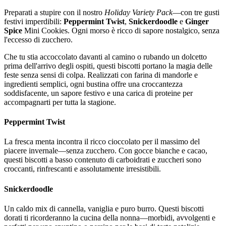
Preparati a stupire con il nostro
Holiday Variety Pack
—con tre gusti
festivi imperdibili:
Peppermint Twist
,
Snickerdoodle
e
Ginger
Spice
Mini Cookies. Ogni morso è ricco di sapore nostalgico, senza
l'eccesso di zucchero.
Che tu stia accoccolato davanti al camino o rubando un dolcetto
prima dell'arrivo degli ospiti, questi biscotti portano la magia delle
feste senza sensi di colpa. Realizzati con farina di mandorle e
ingredienti semplici, ogni bustina offre una croccantezza
soddisfacente, un sapore festivo e una carica di proteine per
accompagnarti per tutta la stagione.
Peppermint Twist
La fresca menta incontra il ricco cioccolato per il massimo del
piacere invernale—senza zucchero. Con gocce bianche e cacao,
questi biscotti a basso contenuto di carboidrati e zuccheri sono
croccanti, rinfrescanti e assolutamente irresistibili.
Snickerdoodle
Un caldo mix di cannella, vaniglia e puro burro. Questi biscotti
dorati ti ricorderanno la cucina della nonna—morbidi, avvolgenti e