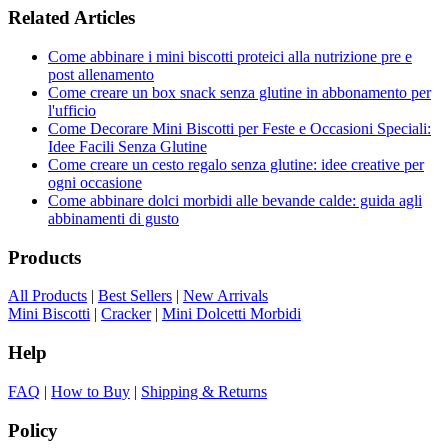
Related Articles
Come abbinare i mini biscotti proteici alla nutrizione pre e
post allenamento
Come creare un box snack senza glutine in abbonamento per
l'ufficio
Come Decorare Mini Biscotti per Feste e Occasioni Speciali:
Idee Facili Senza Glutine
Come creare un cesto regalo senza glutine: idee creative per
ogni occasione
Come abbinare dolci morbidi alle bevande calde: guida agli
abbinamenti di gusto
Products
All Products
|
Best Sellers
|
New Arrivals
Mini Biscotti
|
Cracker
|
Mini Dolcetti Morbidi
Help
FAQ
|
How to Buy
|
Shipping & Returns
Policy