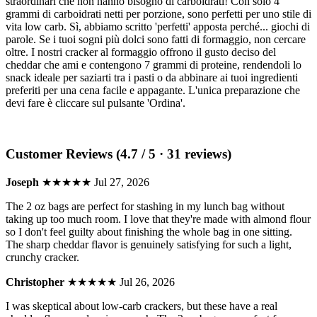
straordinari che non hanno bisogno di carboidrati! Con solo 4
grammi di carboidrati netti per porzione, sono perfetti per uno stile di
vita low carb. Sì, abbiamo scritto 'perfetti' apposta perché... giochi di
parole. Se i tuoi sogni più dolci sono fatti di formaggio, non cercare
oltre. I nostri cracker al formaggio offrono il gusto deciso del
cheddar che ami e contengono 7 grammi di proteine, rendendoli lo
snack ideale per saziarti tra i pasti o da abbinare ai tuoi ingredienti
preferiti per una cena facile e appagante. L'unica preparazione che
devi fare è cliccare sul pulsante 'Ordina'.
Customer Reviews (4.7 / 5 · 31 reviews)
Joseph
★★★★★
Jul 27, 2026
The 2 oz bags are perfect for stashing in my lunch bag without
taking up too much room. I love that they're made with almond flour
so I don't feel guilty about finishing the whole bag in one sitting.
The sharp cheddar flavor is genuinely satisfying for such a light,
crunchy cracker.
Christopher
★★★★★
Jul 26, 2026
I was skeptical about low-carb crackers, but these have a real