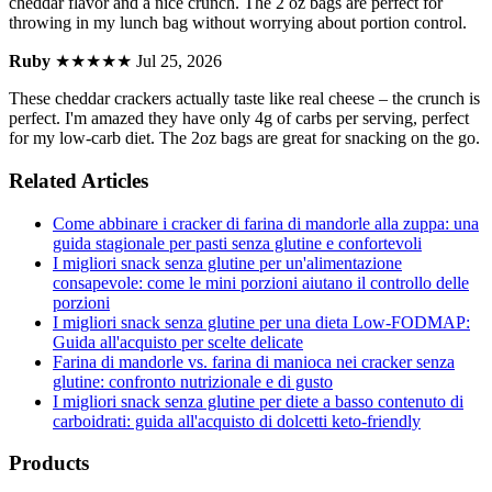
cheddar flavor and a nice crunch. The 2 oz bags are perfect for
throwing in my lunch bag without worrying about portion control.
Ruby
★★★★★
Jul 25, 2026
These cheddar crackers actually taste like real cheese – the crunch is
perfect. I'm amazed they have only 4g of carbs per serving, perfect
for my low-carb diet. The 2oz bags are great for snacking on the go.
Related Articles
Come abbinare i cracker di farina di mandorle alla zuppa: una
guida stagionale per pasti senza glutine e confortevoli
I migliori snack senza glutine per un'alimentazione
consapevole: come le mini porzioni aiutano il controllo delle
porzioni
I migliori snack senza glutine per una dieta Low-FODMAP:
Guida all'acquisto per scelte delicate
Farina di mandorle vs. farina di manioca nei cracker senza
glutine: confronto nutrizionale e di gusto
I migliori snack senza glutine per diete a basso contenuto di
carboidrati: guida all'acquisto di dolcetti keto-friendly
Products