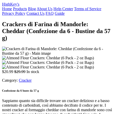
HighKey's
Home
Products
Blog
About Us
Help Center
Terms of Service
Privacy Policy
Contact Us
FAQ
Guide
Crackers di Farina di Mandorle:
Cheddar (Confezione da 6 - Bustine da 57
g)
$20.99
$29.99
In stock
Category:
Cracker
Confezione da 6 buste da 57 g
Sappiamo quanto sia difficile trovare un cracker delizioso e a basso
contenuto di carboidrati, così abbiamo decifrato il codice per te. I
nostri cracker al formaggio cheddar con farina di mandorle sono così