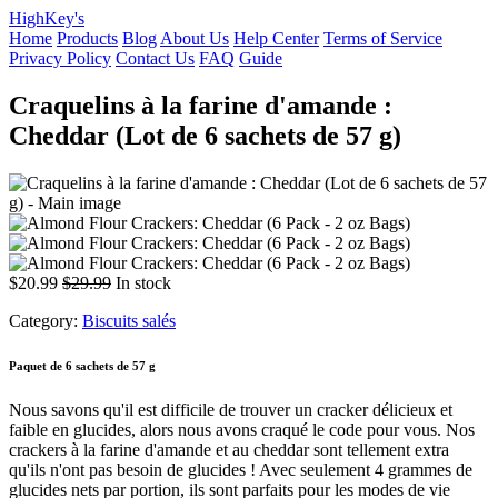
HighKey's
Home
Products
Blog
About Us
Help Center
Terms of Service
Privacy Policy
Contact Us
FAQ
Guide
Craquelins à la farine d'amande :
Cheddar (Lot de 6 sachets de 57 g)
$20.99
$29.99
In stock
Category:
Biscuits salés
Paquet de 6 sachets de 57 g
Nous savons qu'il est difficile de trouver un cracker délicieux et
faible en glucides, alors nous avons craqué le code pour vous. Nos
crackers à la farine d'amande et au cheddar sont tellement extra
qu'ils n'ont pas besoin de glucides ! Avec seulement 4 grammes de
glucides nets par portion, ils sont parfaits pour les modes de vie