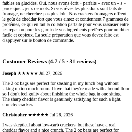
faibles en glucides. Oui, nous avons écrit « parfaits » avec un « s »
parce que... jeux de mots. Si vos rêves les plus doux sont faits de
fromage, ne cherchez pas plus loin. Nos crackers fromagers offrent
le goût de cheddar fort que vous aimez et contiennent 7 grammes de
protéines, ce qui en fait la collation parfaite pour vous rassasier entre
les repas ou pour les garnir de vos ingrédients préférés pour un dîner
facile et copieux. La seule préparation que vous devez faire est
d'appuyer sur le bouton de commande.
Customer Reviews (4.7 / 5 · 31 reviews)
Joseph
★★★★★
Jul 27, 2026
The 2 oz bags are perfect for stashing in my lunch bag without
taking up too much room. I love that they're made with almond flour
so I don't feel guilty about finishing the whole bag in one sitting.
The sharp cheddar flavor is genuinely satisfying for such a light,
crunchy cracker.
Christopher
★★★★★
Jul 26, 2026
I was skeptical about low-carb crackers, but these have a real
cheddar flavor and a nice crunch. The 2 oz bags are perfect for